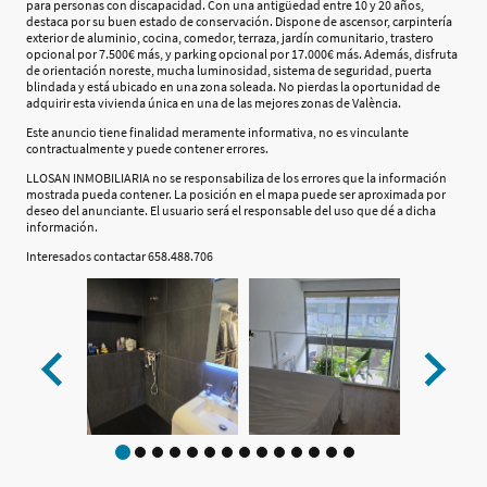
para personas con discapacidad. Con una antigüedad entre 10 y 20 años,
destaca por su buen estado de conservación. Dispone de ascensor, carpintería
exterior de aluminio, cocina, comedor, terraza, jardín comunitario, trastero
opcional por 7.500€ más, y parking opcional por 17.000€ más. Además, disfruta
de orientación noreste, mucha luminosidad, sistema de seguridad, puerta
blindada y está ubicado en una zona soleada. No pierdas la oportunidad de
adquirir esta vivienda única en una de las mejores zonas de València.
Este anuncio tiene finalidad meramente informativa, no es vinculante
contractualmente y puede contener errores.
LLOSAN INMOBILIARIA no se responsabiliza de los errores que la información
mostrada pueda contener. La posición en el mapa puede ser aproximada por
deseo del anunciante. El usuario será el responsable del uso que dé a dicha
información.
Interesados contactar 658.488.706