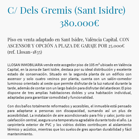
C/ Dels Gremis (Sant Isidre)
380.000€
Piso en venta adaptado en Sant Isidre, València Capital. CON
ASCENSOR Y OPCIÓN A PLAZA DE GARAJE POR 25.000€
(ref. Llosan-1835)
LLOSAN INMOBILIARIA vende este acogedor piso de 105 m² ubicado en València
Capital, en la zona de Sant Isidre, destaca por su ideal distribución y excelente
estado de conservación. Situado en la segunda planta de un edificio con
ascensor y solo cuatro vecinos por planta, cuenta con un salón-comedor
luminoso orientado al oeste que permite disfrutar de la luz natural durante la
tarde, además de contar con un largo balcón para disfrutar del atardecer. El piso
dispone de tres amplias habitaciones dobles y una habitación individual,
adaptadas para garantizar comodidad y funcionalidad.
Con dos baños totalmente reformados y accesibles, el inmueble está pensado
para adaptarse a personas con discapacidad, sumando así un plus de
accesibilidad. La instalación de aire acondicionado para frío y calor, junto con
calefacción central, asegura una temperatura agradable durante todo el año. La
carpintería exterior de PVC y los vidrios dobles contribuyen al aislamiento
térmico y acústico, mientras que los suelos de gres aportan durabilidad y fácil
mantenimiento.