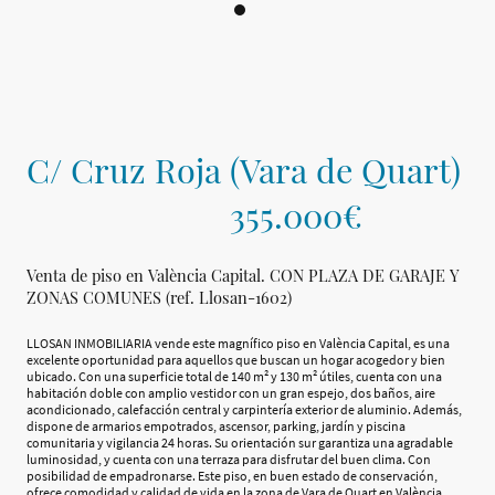
C/ Cruz Roja (Vara de Quart)
355.000€
Venta de piso en València Capital. CON PLAZA DE GARAJE Y
ZONAS COMUNES (ref. Llosan-1602)
LLOSAN INMOBILIARIA vende este magnífico piso en València Capital, es una
excelente oportunidad para aquellos que buscan un hogar acogedor y bien
ubicado. Con una superficie total de 140 m² y 130 m² útiles, cuenta con una
habitación doble con amplio vestidor con un gran espejo, dos baños, aire
acondicionado, calefacción central y carpintería exterior de aluminio. Además,
dispone de armarios empotrados, ascensor, parking, jardín y piscina
comunitaria y vigilancia 24 horas. Su orientación sur garantiza una agradable
luminosidad, y cuenta con una terraza para disfrutar del buen clima. Con
posibilidad de empadronarse. Este piso, en buen estado de conservación,
ofrece comodidad y calidad de vida en la zona de Vara de Quart en València