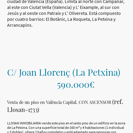
ciudad de Valencia (España). Limita al norte con Campanar,
al este con Ciutat Vella (Valencia) y L' Eixample, al sur con
Jesús y al oeste con Patraix y L' Olivereta. Está compuesto
por cuatro barrios: El Botànic, La Roqueta, La Petxina y
Arrancapins.
C/ Joan Llorenç (La Petxina)
590.000€
(ref.
Venta de un piso en València Capital. CON ASCENSOR
Llosan-1733)
LLOSAN INMOBILIARIA vende este piso en el sexto piso de un edificio en la zona
de La Petxina. Con una superficie total de 160 m² y 4 habitaciones (1 individual
y 3 dobles), ofrece 2 baños completos y está adaptado para personas con