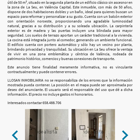
útil de 50 m², situado en la segunda planta de un edificio clásico sin
ascesnor
en
la zona de La Seu, en València Capital. Este inmueble, con más de 50 años,
dispone de dos habitaciones dobles y un baño, ideal para quienes buscan un
espacio para reformar y personalizar a su gusto. Cuenta con un balcón exterior
con orientación noroeste, proporcionando una agradable luminosidad
natural, gracias a su distribución y a su soleada ubicación. La carpintería
exterior es de madera y las puertas incluyen una blindada para mayor
seguridad. Los suelos de terrazo aportan un carácter tradicional a la vivienda.
La cocina está integrada junto al comedor, generando un ambiente funcional.
El edificio cuenta con portero automático y sólo hay un vecino por planta,
brindando privacidad y tranquilidad. Su ubicación en La Seu ofrece la ventaja
de vivir en una zona emblemática y céntrica de València, rodeada de
patrimonio histórico, comercios y buenas conexiones de transporte.
Este anuncio tiene finalidad meramente informativa, no es vinculante
contractualmente y puede contener errores.
LLOSAN INMOBILIARIA no se responsabiliza de los errores que la información
mostrada pueda contener. La posición en el mapa puede ser aproximada por
deseo del anunciante. El usuario será el responsable del uso que dé a dicha
información. El precio no incluye gastos ni honorarios.
Interesados contactar 658.488.706